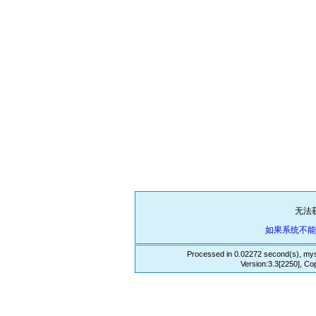
无法
如果系统不
Processed in 0.02272 second(s), mys
Version:3.3[2250], Co