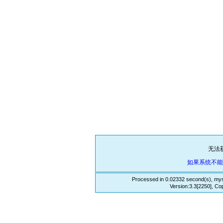
无法
如果系统不
Processed in 0.02332 second(s), mys
Version:3.3[2250], Co