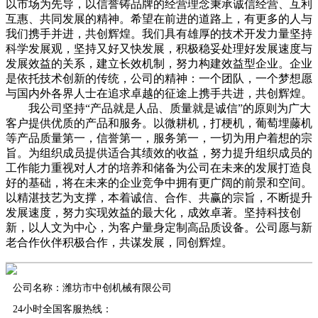
以市场为先导，以信誉铸品牌的经营理念秉承诚信经营、互利
互惠、共同发展的精神。希望在前进的道路上，有更多的人与
我们携手并进，共创辉煌。我们具有雄厚的技术开发力量坚持
科学发展观，坚持又好又快发展，积极稳妥处理好发展速度与
发展效益的关系，建立长效机制，努力构建效益型企业。企业
是依托技术创新的传统，公司的精神：一个团队，一个梦想愿
与国内外各界人士在追求卓越的征途上携手共进，共创辉煌。
我公司坚持“产品就是人品、质量就是诚信”的原则为广大
客户提供优质的产品和服务。以微耕机，打梗机，葡萄埋藤机
等产品质量第一，信誉第一，服务第一，一切为用户着想的宗
旨。为组织成员提供适合其绩效的收益，努力提升组织成员的
工作能力重视对人才的培养和储备为公司在未来的发展打造良
好的基础，将在未来的企业竞争中拥有更广阔的前景和空间。
以精湛技艺为支撑，本着诚信、合作、共赢的宗旨，不断提升
发展速度，努力实现效益的最大化，成效卓著。坚持科技创
新，以人文为中心，为客户量身定制高品质设备。公司愿与新
老合作伙伴积极合作，共谋发展，同创辉煌。
公司名称：潍坊市中创机械有限公司
24小时全国客服热线：