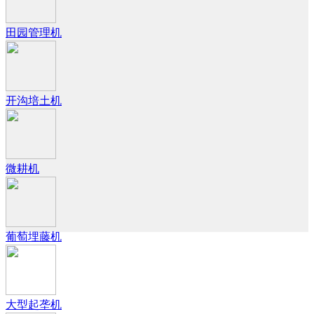
田园管理机
开沟培土机
微耕机
葡萄埋藤机
大型起垄机