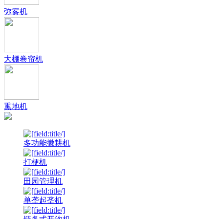
弥雾机
大棚卷帘机
熏地机
多功能微耕机
打梗机
田园管理机
单垄起垄机