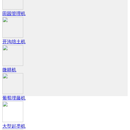
田园管理机
开沟培土机
微耕机
葡萄埋藤机
大型起垄机