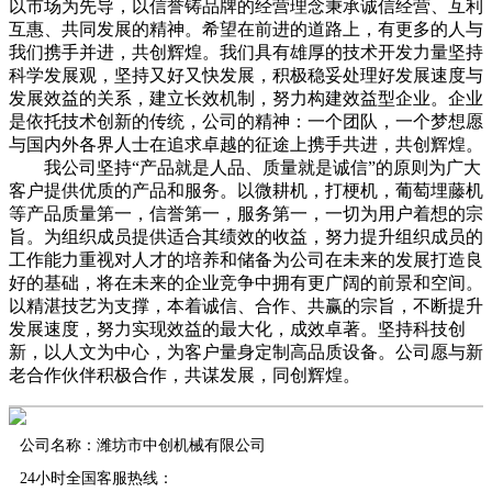
以市场为先导，以信誉铸品牌的经营理念秉承诚信经营、互利
互惠、共同发展的精神。希望在前进的道路上，有更多的人与
我们携手并进，共创辉煌。我们具有雄厚的技术开发力量坚持
科学发展观，坚持又好又快发展，积极稳妥处理好发展速度与
发展效益的关系，建立长效机制，努力构建效益型企业。企业
是依托技术创新的传统，公司的精神：一个团队，一个梦想愿
与国内外各界人士在追求卓越的征途上携手共进，共创辉煌。
我公司坚持“产品就是人品、质量就是诚信”的原则为广大
客户提供优质的产品和服务。以微耕机，打梗机，葡萄埋藤机
等产品质量第一，信誉第一，服务第一，一切为用户着想的宗
旨。为组织成员提供适合其绩效的收益，努力提升组织成员的
工作能力重视对人才的培养和储备为公司在未来的发展打造良
好的基础，将在未来的企业竞争中拥有更广阔的前景和空间。
以精湛技艺为支撑，本着诚信、合作、共赢的宗旨，不断提升
发展速度，努力实现效益的最大化，成效卓著。坚持科技创
新，以人文为中心，为客户量身定制高品质设备。公司愿与新
老合作伙伴积极合作，共谋发展，同创辉煌。
公司名称：潍坊市中创机械有限公司
24小时全国客服热线：